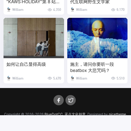
“KAWS:HOLIDAY”第 8 站是
代互联网野生文学家
中国长白山！
William
4,350
William
6,170
如何让自己显得高级
施主，请问你要听一段
beatbox 大悲咒吗？
William
5,470
William
5,510
Copyright © 2016-2026
BlueDotCC, 蓝点文化创意
. Designed by
nicetheme
.
辽ICP备19011470号-5
20