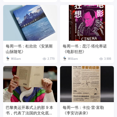
每周一书：杜欣欣《安第斯
每周一书：昆汀·塔伦蒂诺
山脉随笔》
《电影狂想》
William
2,779
William
3,906
巴黎奥运开幕式上的那 9 本
每周一书：卡拉·雷·富勒
书，代表了法国的文化底蕴
《李安访谈录》