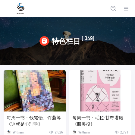
[ 349]
特色栏目
每周一书：钱铭怡、许燕等
每周一书：毛拉·甘奇塔诺
《这就是心理学》
《服美役》
William
2,826
William
2,771