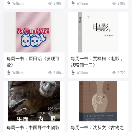
和对爱与自由的追求
William
2,998
William
2,803
每周一书：原田治《发现可
每周一书：贾樟柯《电影，
爱》
我略知一二》
William
3,094
William
2,729
每周一书：中国野生生物影
每周一书：沈从文《古物之