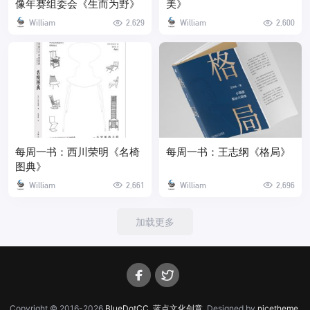
像年赛组委会《生而为野》
美》
William
2,629
William
2,600
每周一书：西川荣明《名椅
每周一书：王志纲《格局》
图典》
William
2,661
William
2,696
加载更多
Copyright © 2016-2026
BlueDotCC, 蓝点文化创意
. Designed by
nicetheme
.