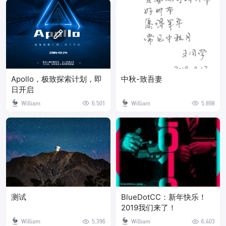
Apollo，极致探索计划，即
中秋-致吾妻
日开启
William
6,501
William
5,898
测试
BlueDotCC：新年快乐！
2019我们来了！
William
5,396
William
6,403