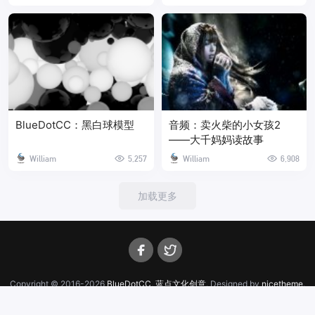
BlueDotCC：黑白球模型
音频：卖火柴的小女孩2
——大千妈妈读故事
William
5,257
William
6,908
加载更多
Copyright © 2016-2026
BlueDotCC, 蓝点文化创意
. Designed by
nicetheme
.
辽ICP备19011470号-5