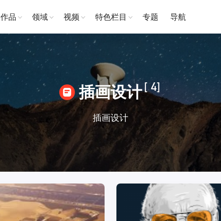
作品
领域
视频
特色栏目
专题
导航
[ 4]
插画设计
插画设计