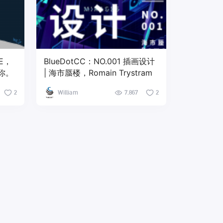
E，
BlueDotCC：NO.001 插画设计
你。
| 海市蜃楼，Romain Trystram
2
William
7,867
2