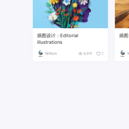
插图设计：Editorial
插图
illustrations
William
6,219
1
W