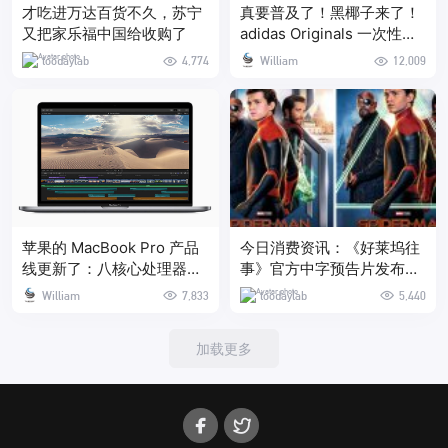
才吃进万达百货不久，苏宁
真要普及了！黑椰子来了！
又把家乐福中国给收购了
adidas Originals 一次性介
绍了 3 款 YEEZY BOOST
toodaylab
4,774
William
12,009
的发售信息
苹果的 MacBook Pro 产品
今日消费资讯：《好莱坞往
线更新了：八核心处理器来
事》官方中字预告片发布、
了
匡威和 TheSoloist 全新联
William
7,833
toodaylab
5,440
名系列今天发售
加载更多