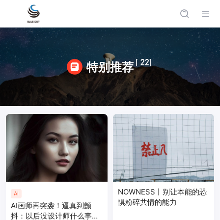
[ 22]
特别推荐
NOWNESS丨别让本能的恐
AI
惧粉碎共情的能力
AI画师再突袭！逼真到颤
抖：以后没设计师什么事