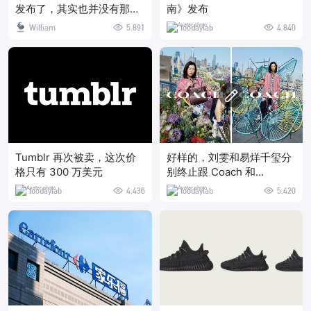
发布了，其实也并没有那么
南》发布
糟
William
5,891
toodaylab
4,840
Tumblr 再次被卖，这次价
好样的，刘雯和易烊千玺分
格只有 300 万美元
别终止跟 Coach 和
GIVENCHY 的合作了
toodaylab
4,436
toodaylab
5,420