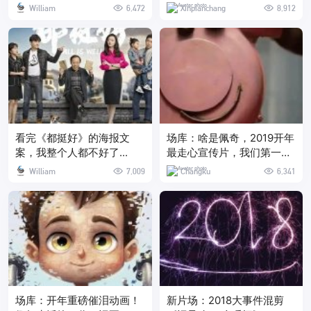
William
6,472
Xinpianchang
8,912
看完《都挺好》的海报文
场库：啥是佩奇，2019开年
案，我整个人都不好了...
最走心宣传片，我们第一个
整明白了，导演专访+完整
William
7,009
Changku
6,341
版放送
场库：开年重磅催泪动画！
新片场：2018大事件混剪