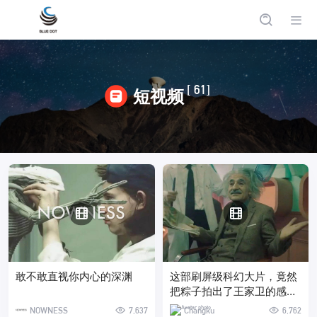
[ 61]
短视频
敢不敢直视你内心的深渊
这部刷屏级科幻大片，竟然
把粽子拍出了王家卫的感
觉？！
NOWNESS
7,637
Changku
6,762