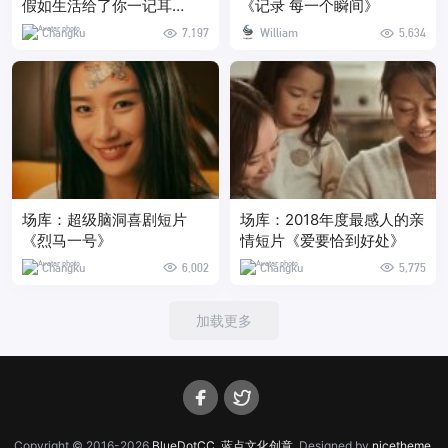
假如生活给了你一记耳
《记录 每一个瞬间》
光……
Changku
7,197
William
5,634
场库：超级脑洞喜剧短片
场库：2018年度最感人的亲
《烈马一号》
情短片《爱要恰到好处》
Changku
6,002
Changku
5,775
加载更多
Copyright © 2016-2026
BlueDotCC, 蓝点文化创意
. Designed by
nicetheme
.