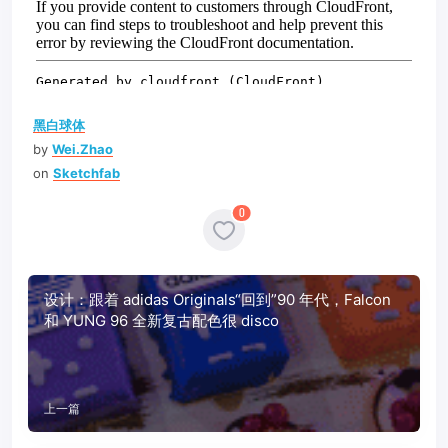
黑白球体
by
Wei.Zhao
on
Sketchfab
0
设计：跟着 adidas Originals“回到”90 年代，Falcon
和 YUNG 96 全新复古配色很 disco
上一篇