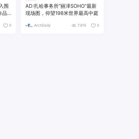
奖入围
AD:扎哈事务所“丽泽SOHO”最新
作品
现场图，仰望198米世界最高中庭
0
ArchDaily
7,819
0