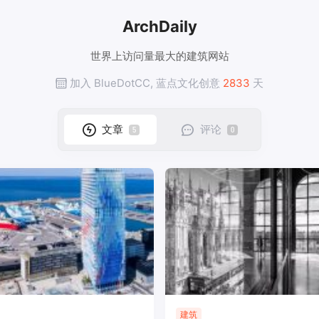
ArchDaily
世界上访问量最大的建筑网站
加入 BlueDotCC, 蓝点文化创意
2833
天
文章
评论
5
0
建筑