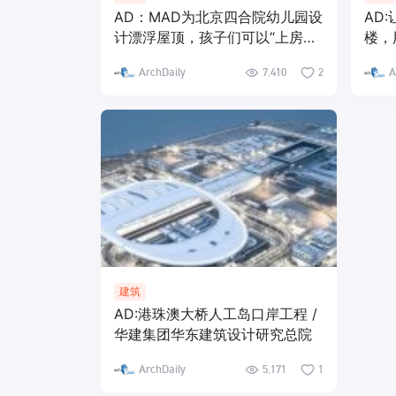
AD：MAD为北京四合院幼儿园设
AD:
计漂浮屋顶，孩子们可以“上房揭
楼，
瓦”啦
的建
ArchDaily
7,410
2
A
建筑
AD:港珠澳大桥人工岛口岸工程 /
华建集团华东建筑设计研究总院
ArchDaily
5,171
1