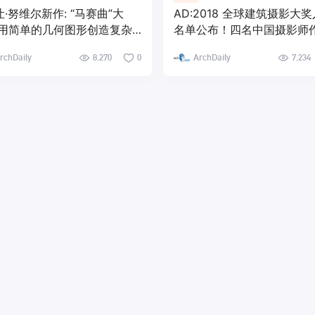
让·努维尔新作: “马赛曲”大
AD:2018 全球建筑摄影大
用简单的几何图形创造复杂
名单公布！四名中国摄影师
筑游戏
入选前二十
rchDaily
8,270
0
ArchDaily
7,234