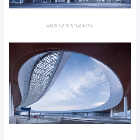
港珠澳大桥 珠海口岸
©邵峰