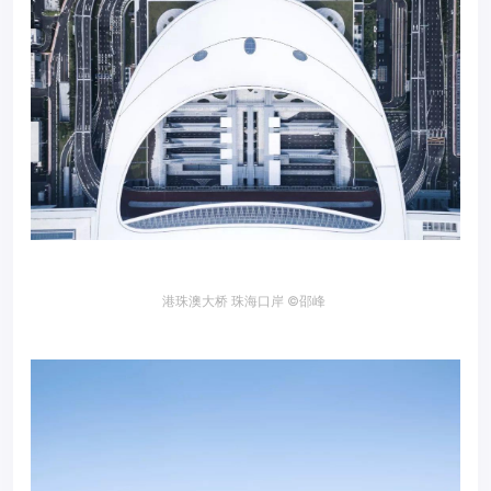
港珠澳大桥 珠海口岸
©邵峰