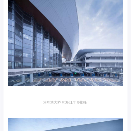
港珠澳大桥 珠海口岸
©邵峰