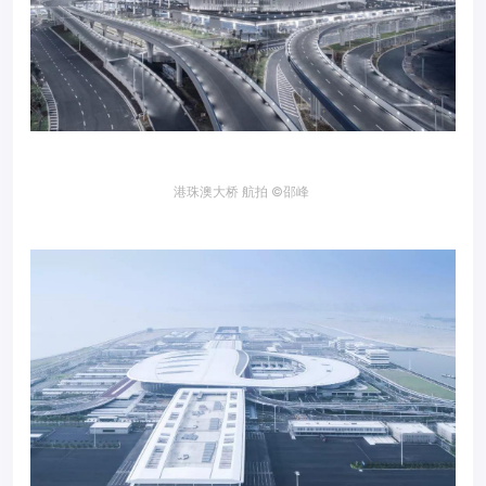
港珠澳大桥 航拍
©邵峰