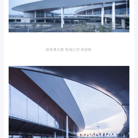
港珠澳大桥 珠海口岸
©邵峰