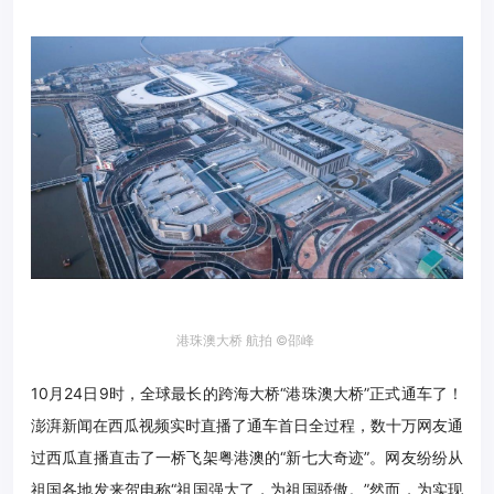
港珠澳大桥 航拍 ©邵峰
10月24日9时，全球最长的跨海大桥“港珠澳大桥”正式通车了！
澎湃新闻在西瓜视频实时直播了通车首日全过程，数十万网友通
过西瓜直播直击了一桥飞架粤港澳的“新七大奇迹”。
网友纷纷从
祖国各地发来贺电称
“
祖国强大了，为祖国骄傲。
”
然而，为实现