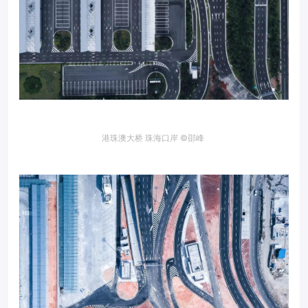
港珠澳大桥 珠海口岸
©邵峰