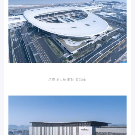
港珠澳大桥 航拍 ©邵峰