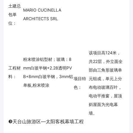
土建总
MARIO CUCINELLA
包单
ARCHITECTS SRL
位：
该项目高124米，
粉末喷涂铝型材；
玻璃：
8
共22层，外立面全
工程材
mm白玻半钢+2.28透明PV
部由三角形玻璃单
料：
B+8mm白玻半钢，3mm铝
项目特
元组成，单元上分
单板,粉末喷涂
色：
布电动玻璃百叶，
电动平推窗，屋顶
斜屋面为光电幕
墙。
❸
天台山旅游区—太阳客栈幕墙工程