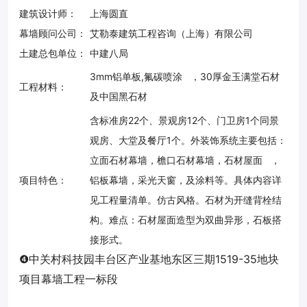
建筑设计师：
上海圆直
幕墙顾问公司：
艾勒泰建筑工程咨询（上海）有限公司
土建总包单位：
中建八局
3mm铝单板,氟碳喷涂 ，30厚金玉满堂石材
工程材料：
及中国黑石材
含标准房22个、景观房12个、门卫房1个同景
观房、大堂及餐厅1个。
外装饰系统主要包括：
立面石材幕墙，檐口石材幕墙，石材屋面 ，
项目特色：
铝板幕墙，采光天窗，及涂料等。
具体内容详
见工程量清单。
仿古风格。
石材为开缝背栓结
构。
难点：
石材屋面造型为双曲异形，石板搭
接形式。
❹
中关村科技园丰台区产业基地东区三期1519-35地块
项目幕墙工程一标段