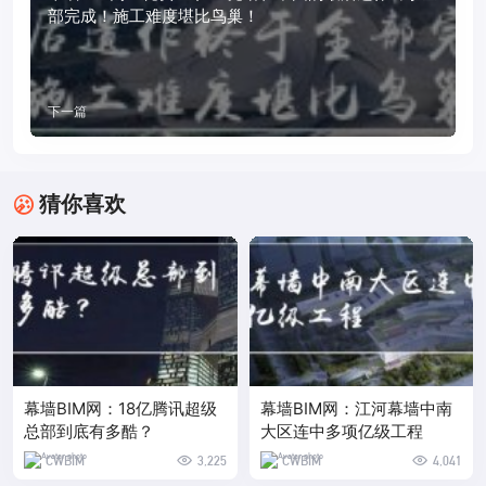
部完成！施工难度堪比鸟巢！
下一篇
猜你喜欢
幕墙BIM网：18亿腾讯超级
幕墙BIM网：江河幕墙中南
总部到底有多酷？
大区连中多项亿级工程
CWBIM
3,225
CWBIM
4,041