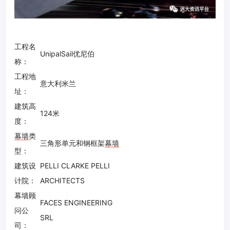
工程名
UnipalSail优尼伯
称：
工程地
意大利米兰
址：
建筑高
124米
度：
幕墙
类
三角形单元和钢框架
幕墙
型：
建筑设
PELLI CLARKE PELLI
计院：
ARCHITECTS
幕墙顾
FACES ENGINEERING
问公
SRL
司：