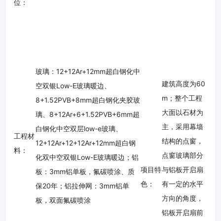
位：
玻璃：
12+12Ar+12mm超白钢化中
建筑高度为60
空双银Low-E玻璃暖边、
m；
整个工程
8+1.52PVB+8mm超白钢化夹胶玻
大面以石材为
璃、8+12Ar+6+1.52PVB+6mm超
主，采用幕墙
白钢化中空双层low-e玻璃、
工程材
结构的点窗，
12+12Ar+12+12Ar+12mm超白钢
料：
点窗玻璃部分
化双中空双银Low-E玻璃暖边；
铝
项目特
与铝板开启扇
板：
3mm铝单板，氟碳喷涂、质
色：
有一定的水平
保20年；
铝拉伸网：
3mm铝单
方向的角度，
板，双面氟碳喷涂
铝板开启扇前