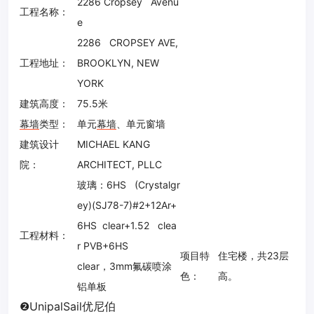
2286 Cropsey Avenu
工程名称：
e
2286 CROPSEY AVE,
工程地址：
BROOKLYN, NEW
YORK
建筑高度：
75.5米
幕墙
类型：
单元
幕墙
、单元窗墙
建筑设计
MICHAEL KANG
院：
ARCHITECT, PLLC
玻璃：
6HS (Crystalgr
ey)(SJ78-7)#2+12Ar+
6HS clear+1.52 clea
工程材料：
r PVB+6HS
项目特
住宅楼，共23层
clear，3mm氟碳喷涂
色：
高。
铝单板
❷
UnipalSail优尼伯