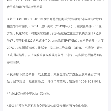
含甲醛和苯的测试所得结果。
3.基于GB/T 18801-2015标准中可适用的测试方法就粒径小至0.1µm颗粒
物去除率对整机（BP01）进行测试（2019年4月），在实验条件（30立
方米，风速10档）得出测试结果；
此外经过独立第三方机构美国IBR检测
验证，基于EN1822滤网标准@ 0.1μm就滤网进行测试，在实验条件（温度
20℃，相对湿度49%，测试物（癸二酸二异辛酯（DEHS）气溶胶）得出
了该测试结果。
以上实验均在实验规定条件下进行，与实际使用情况可能
存在差异。
4.仅供以下渠道销售：
线上渠道；
戴森微信官方旗舰店及戴森官方网
站；
线下渠道；
戴森体验店。
具体门店信息，请致电4009 202 808。
*PM0.1指粒径小至0.1µm颗粒物。
*戴森BP系列产品不具有空调制冷功能及整屋范围的净化功能。