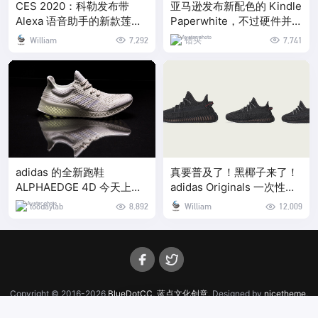
CES 2020：科勒发布带
亚马逊发布新配色的 Kindle
Alexa 语音助手的新款莲蓬
Paperwhite，不过硬件并没
头
什么变化
William
7,292
错买
7,741
adidas 的全新跑鞋
真要普及了！黑椰子来了！
ALPHAEDGE 4D 今天上市
adidas Originals 一次性介
了，它到底有什么厉害的
绍了 3 款 YEEZY BOOST
toodaylab
8,892
William
12,009
的发售信息
Copyright © 2016-2026
BlueDotCC, 蓝点文化创意
. Designed by
nicetheme
.
辽ICP备19011470号-5
2