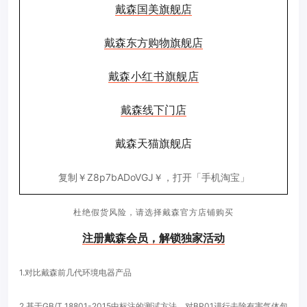
戴森国美旗舰店
戴森东方购物旗舰店
戴森小红书旗舰店
戴森线下门店
戴森天猫旗舰店
复制￥Z8p7bADoVGJ￥，打开「手机淘宝」
杜绝假货风险，请选择戴森官方店铺购买
注册戴森会员，解锁独家活动
1.对比戴森前几代环境电器产品
2.基于GB/T 18801-2015中标注的测试方法，对BP01进行去除有害气体包