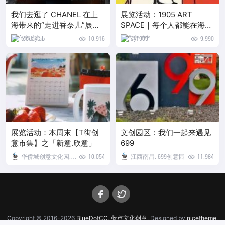
我们去逛了 CHANEL 在上
展览活动：1905 ART
海带来的“走进香奈儿”展，
SPACE｜每个人都能在海豹
这不只是一场适合拍照的“网
的故事里看到自己
toodaylab
10,916
sy1905
9,990
红展”
展览活动：本周末【T街创
文创园区：我们一起来遇见
意市集】之「新意.欣意」
699
华侨城创意文化园,
10,054
江西南昌, 699创意园
11,984
OCT-LOFT
Copyright © 2016-2026
BlueDotCC, 蓝点文化创意
. Designed by
nicetheme
.