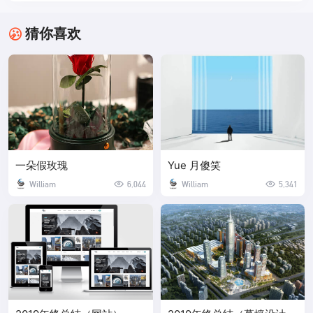
猜你喜欢
一朵假玫瑰
Yue 月傻笑
William
6,044
William
5,341