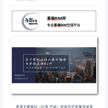
幕墙BIM
网
专业
幕墙BIM
交流平台
香港文匯報訊（記者 尹妮）財政司司長陳茂波表