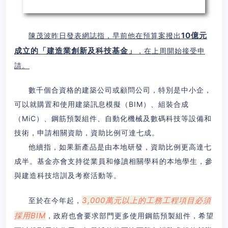
10億元
陳茂波昨日發表網誌指，早前他在預算案撥出
成立的「建造業創新及科技基金」
，在上周開始接受申
請。
數千個合資格的建築公司或顧問公司，特別是中小企，
可以就購置和使用建築訊息模擬（BIM）、組裝合成
（MiC）、鋼筋預製組件、自動化機械及數碼科技等設備和
技術，申請相關資助，資助比例可達七成。
他續指，如果新產品是由本地研發，資助比例更高達七
成半。基金亦會支持從業員和修讀相關學科的本地學生，參
與建造科技培訓及考察活動等。
3
,0
00萬元以上的工務工程項目必須
至於在今年起，
採用BIM
，政府也會要求部門更多使用鋼筋預製組件，希望