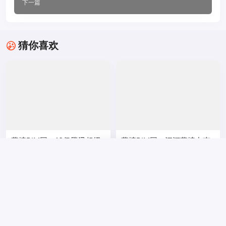
下一篇
猜你喜欢
幕墙BIM网：18亿腾讯超级
幕墙BIM网：江河幕墙中南
总部到底有多酷？
大区连中多项亿级工程
CWBIM
3,223
CWBIM
4,039