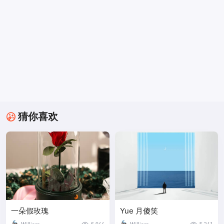
猜你喜欢
一朵假玫瑰
Yue 月傻笑