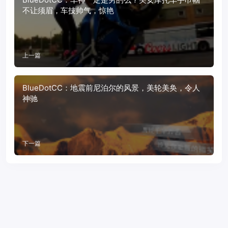
不让须眉，车技帅气，惊艳
上一篇
BlueDotCC：地震前尼泊尔的风景，美轮美奂，令人
神驰
下一篇