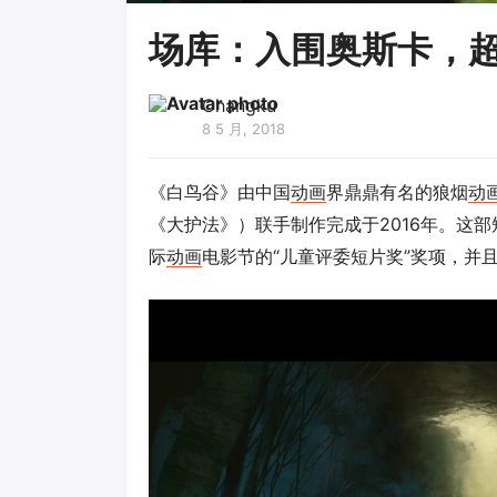
场库：入围奥斯卡，
Changku
8 5 月, 2018
《白鸟谷》由中国
动画
界鼎鼎有名的狼烟
动
《大护法》）联手制作完成于2016年。这
际
动画
电影节的“儿童评委短片奖”奖项，并且