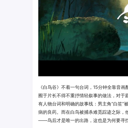
《白鸟谷》不着一句台词，15分钟全靠音画
囿于片长不得不重抒情轻叙事的做法，对于
有人物台词和明确的故事线：男主角“白笙”
病的良药。而在白鸟被捕杀难觅踪迹之际，
——鸟后才是唯一的出路，这也是为何要寻