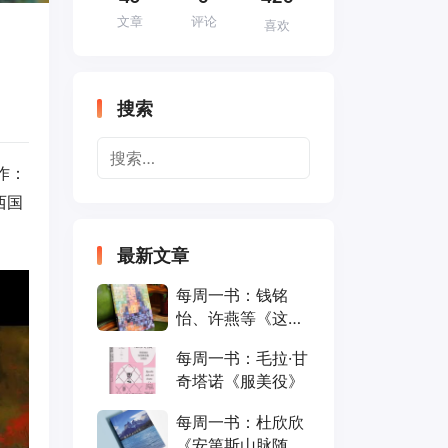
文章
评论
喜欢
搜索
作：
西国
最新文章
每周一书：钱铭
怡、许燕等《这就
是心理学》
每周一书：毛拉·甘
奇塔诺《服美役》
每周一书：杜欣欣
《安第斯山脉随