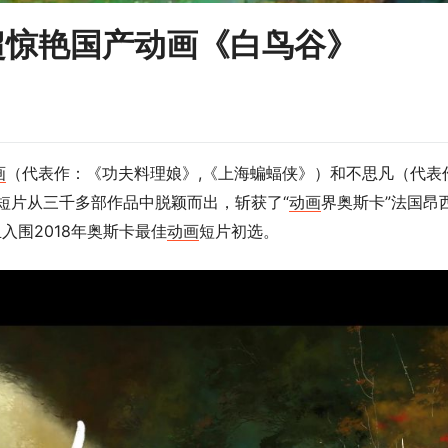
超惊艳国产动画《白鸟谷》
画
（代表作：《功夫料理娘》,《上海蝙蝠侠》）和不思凡（代表
部短片从三千多部作品中脱颖而出，斩获了“
动画
界奥斯卡”法国昂
入围2018年奥斯卡最佳
动画
短片初选。