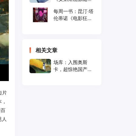
笔》
每周一书：昆汀·塔
伦蒂诺《电影狂
想》
相关文章
场库：入围奥斯
卡，超惊艳国产动
画《白鸟谷》
短片
本，
治百
恩人