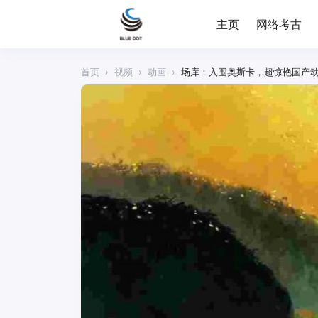
主页
网络考古
首页
›
视频
›
动画
›
场库：入围奥斯卡，超惊艳国产