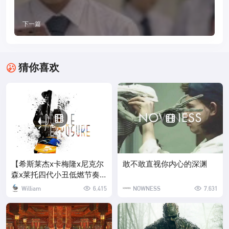
下一篇
猜你喜欢
【希斯莱杰x卡梅隆x尼克尔
敢不敢直视你内心的深渊
森x莱托四代小丑低燃节奏
向混剪】
William
6,415
NOWNESS
7,631