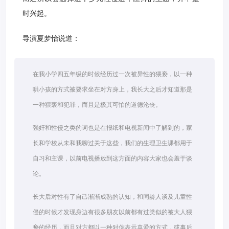
时兴起。
导演夏梦怡说道：
在我小学四五年级的时候经历过一次被异性的猥亵，以一种
哄小孩的方式被要求坐在对方身上，我长大之后才知道那是
一种猥亵和犯罪，而且是极其可怕的道德沦丧。
强奸和性侵之类的词也是在报纸和电视新闻中了解到的，家
长和学校从未和我聊过关于这些，我们的生理卫生课都用于
自习和主课，以前电视播放到这方面的内容大家也会羞于谈
论。
长大后对性有了自己渐渐成熟的认知，和同龄人谈及儿童性
侵的时候才发现身边有很多朋友以前都有过类似的被大人猥
亵的经历，而且对方都以一种对你表示喜爱的方式，或事后