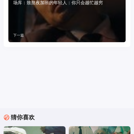
场库：致熬夜加班的年轻人：你只会越忙越穷
下一篇
猜你喜欢