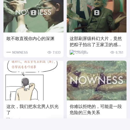
敢不敢直视你内心的深渊
这部刷屏级科幻大片，竟然
把粽子拍出了王家卫的感
觉？！
NOWNESS
7,633
Changku
6,761
这次，我们把东北男人扒光
你难以拒绝的，可能是一段
了
危险的三角关系
Changku
6,494
NOWNESS
6,486
23