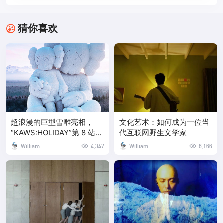
猜你喜欢
超浪漫的巨型雪雕亮相，
文化艺术：如何成为一位当
“KAWS:HOLIDAY”第 8 站是
代互联网野生文学家
中国长白山！
William
4,347
William
6,166