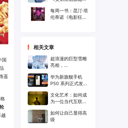
笔》
每周一书：昆汀·塔
伦蒂诺《电影狂
想》
相关文章
超浪漫的巨型雪雕
中国
亮相，
品
“KAWS:HOLIDAY”
、路遥
华为新旗舰手机
第 8 站是中国长白
P50 系列正式发
。
山！
布，同场还有一大
文化艺术：如何成
波智能新品亮相
严格
为一位当代互联网
轮
野生文学家
如何让自己显得高
卓越
级