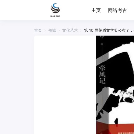
主页
网络考古
首页
›
领域
›
文化艺术
›
第 10 届茅盾文学奖公布了