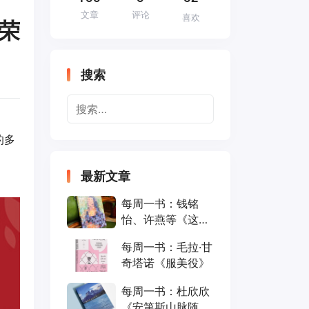
文章
评论
喜欢
殊荣
搜索
的多
最新文章
每周一书：钱铭
怡、许燕等《这就
是心理学》
每周一书：毛拉·甘
奇塔诺《服美役》
每周一书：杜欣欣
《安第斯山脉随