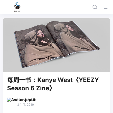
每周一书：Kanye West《YEEZY
Season 6 Zine》
toodaylab
3 1 月, 2019