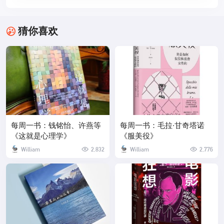
猜你喜欢
每周一书：钱铭怡、许燕等
每周一书：毛拉·甘奇塔诺
《这就是心理学》
《服美役》
William
2,832
William
2,776