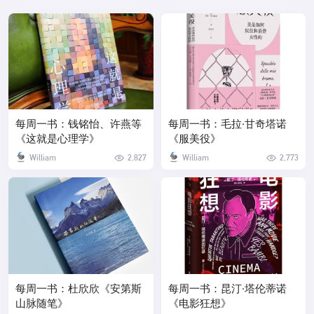
每周一书：钱铭怡、许燕等
每周一书：毛拉·甘奇塔诺
《这就是心理学》
《服美役》
William
2,827
William
2,773
每周一书：杜欣欣《安第斯
每周一书：昆汀·塔伦蒂诺
山脉随笔》
《电影狂想》