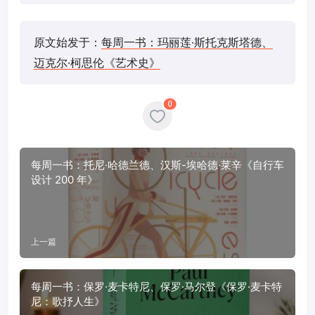
原文始发于：
每周一书：玛丽莲·斯托克斯塔德、
迈克尔·柯思伦《艺术史》
0
每周一书：托尼·哈德兰德、汉斯-埃哈德·莱辛《自行车
设计 200 年》
上一篇
每周一书：保罗·麦卡特尼、保罗·马尔登《保罗·麦卡特
尼：歌抒人生》