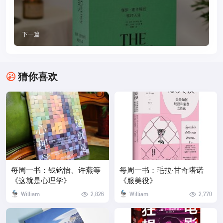
下一篇
猜你喜欢
每周一书：钱铭怡、许燕等
每周一书：毛拉·甘奇塔诺
《这就是心理学》
《服美役》
William
2,826
William
2,770