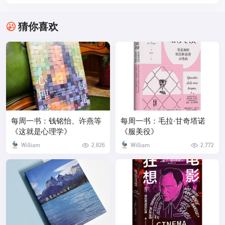
猜你喜欢
每周一书：钱铭怡、许燕等
每周一书：毛拉·甘奇塔诺
《这就是心理学》
《服美役》
William
2,826
William
2,772