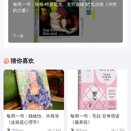
每周一书：埃德·特罗尼克、克劳迪娅·M.戈尔德《冲突
的力量》
下一篇
猜你喜欢
每周一书：钱铭怡、许燕等
每周一书：毛拉·甘奇塔诺
《这就是心理学》
《服美役》
William
2,824
William
2,764