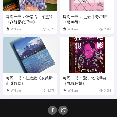
每周一书：钱铭怡、许燕等
每周一书：毛拉·甘奇塔诺
《这就是心理学》
《服美役》
William
2,823
William
2,764
每周一书：杜欣欣《安第斯
每周一书：昆汀·塔伦蒂诺
山脉随笔》
《电影狂想》
William
2,775
William
3,902