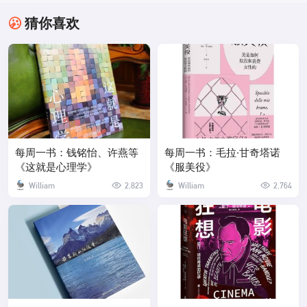
猜你喜欢
每周一书：钱铭怡、许燕等
每周一书：毛拉·甘奇塔诺
《这就是心理学》
《服美役》
William
2,823
William
2,764