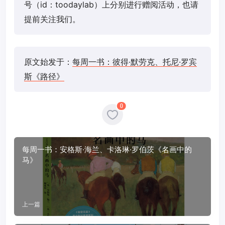
号（id：toodaylab）上分别进行赠阅活动，也请
提前关注我们。
原文始发于：
每周一书：彼得·默劳克、托尼·罗宾
斯《路径》
0
每周一书：安格斯·海兰、卡洛琳·罗伯茨《名画中的
马》
上一篇