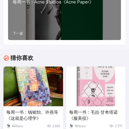
每周一书：Acne Studios《Acne Paper》
下一篇
猜你喜欢
每周一书：钱铭怡、许燕等
每周一书：毛拉·甘奇塔诺
《这就是心理学》
《服美役》
William
2,826
William
2,771