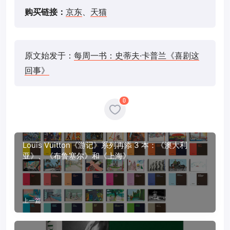
购买链接：
京东
、
天猫
原文始发于：
每周一书：史蒂夫·卡普兰《喜剧这
回事》
0
Louis Vuitton《游记》系列再添 3 本：《澳大利
亚》、《布鲁塞尔》和《上海》
上一篇