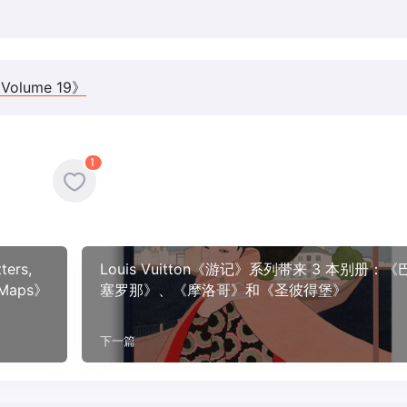
Volume 19》
1
ers,
Louis Vuitton《游记》系列带来 3 本别册：《
e Maps》
塞罗那》、《摩洛哥》和《圣彼得堡》
下一篇