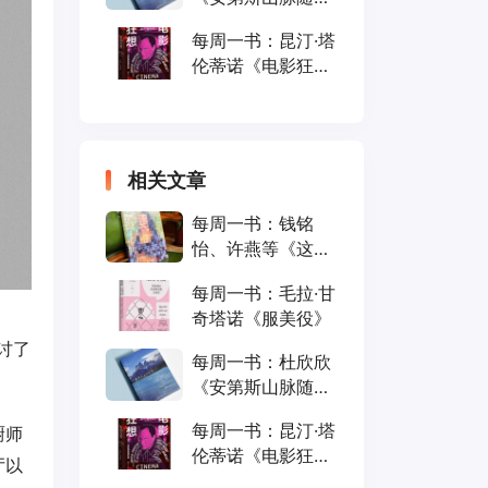
笔》
每周一书：昆汀·塔
伦蒂诺《电影狂
想》
相关文章
每周一书：钱铭
怡、许燕等《这就
是心理学》
每周一书：毛拉·甘
奇塔诺《服美役》
讨了
每周一书：杜欣欣
《安第斯山脉随
笔》
每周一书：昆汀·塔
厨师
伦蒂诺《电影狂
厅以
想》