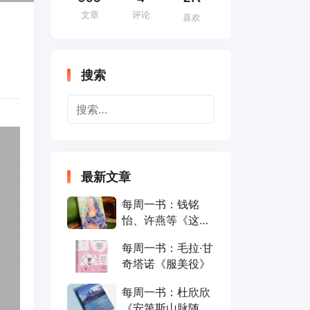
文章
评论
喜欢
搜索
最新文章
每周一书：钱铭
怡、许燕等《这就
是心理学》
每周一书：毛拉·甘
奇塔诺《服美役》
每周一书：杜欣欣
《安第斯山脉随