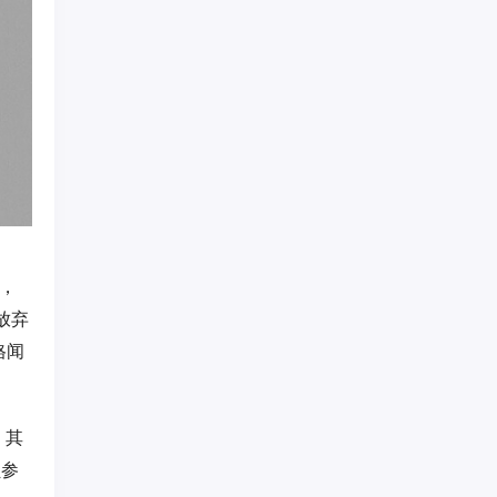
知，
放弃
格闻
。其
员参