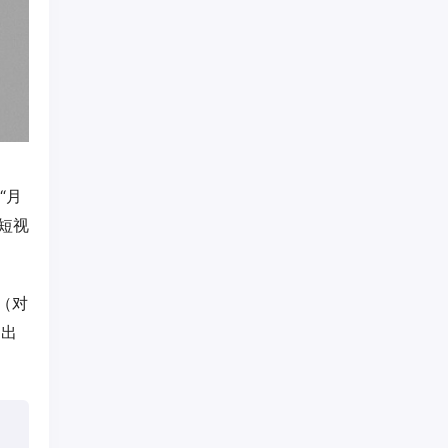
“月
个短视
（对
的出