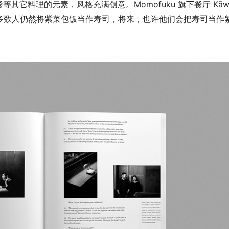
它料理的元素，风格充满创意。Momofuku 旗下餐厅 Kāwi
现在，大多数人仍然将紫菜包饭当作寿司，将来，也许他们会把寿司当作