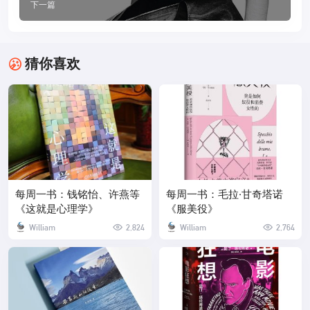
下一篇
猜你喜欢
每周一书：钱铭怡、许燕等
每周一书：毛拉·甘奇塔诺
《这就是心理学》
《服美役》
William
2,824
William
2,764