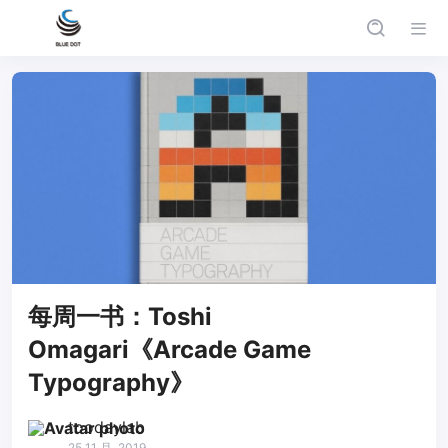
每周一书：Toshi
Omagari《Arcade Game
Typography》
toodaylab
25 11 月, 2019