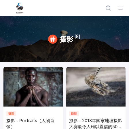
[8]
摄影
摄影
摄影
摄影：Portraits（人物肖
摄影：2018年国家地理摄影
像）
大赛最令人难以置信的50张