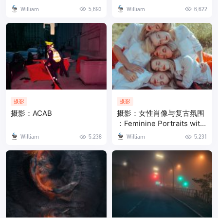
照片
William
5,693
William
6,622
摄影
摄影
摄影：ACAB
摄影：女性肖像与复古氛围
：Feminine Portraits with
a Vintage Vibe
William
5,238
William
5,231