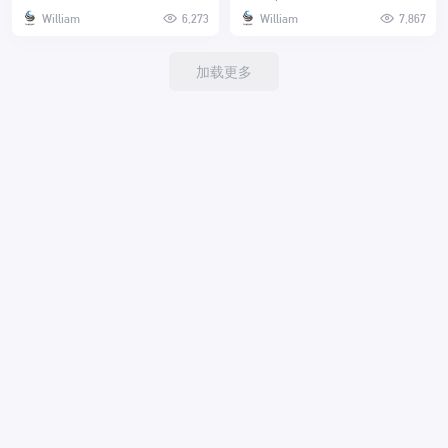
Trystram
William
6,273
William
7,867
加载更多