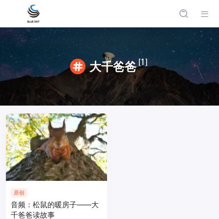
[1]
大千爸爸
原创
音频：松鼠的暖房子——大
千爸爸读故事