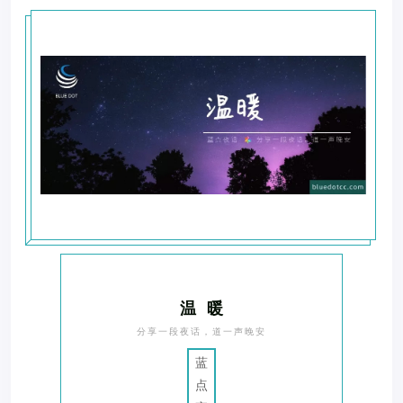
温 暖
分享一段夜话，道一声晚安
蓝
点