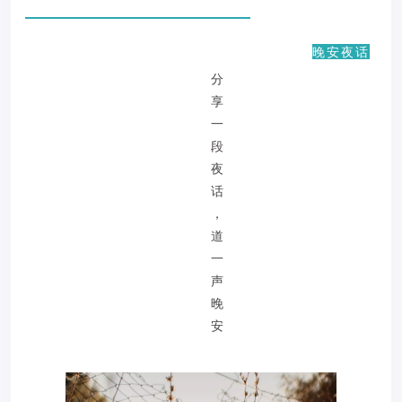
晚安夜话
分
享
一
段
夜
话
，
道
一
声
晚
安