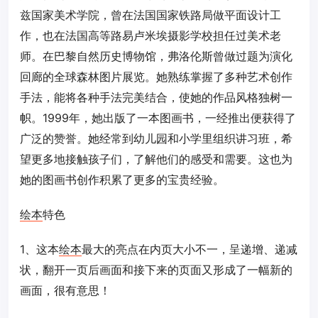
兹国家美术学院，曾在法国国家铁路局做平面设计工
作，也在法国高等路易卢米埃摄影学校担任过美术老
师。在巴黎自然历史博物馆，弗洛伦斯曾做过题为演化
回廊的全球森林图片展览。她熟练掌握了多种艺术创作
手法，能将各种手法完美结合，使她的作品风格独树一
帜。1999年，她出版了一本图画书，一经推出便获得了
广泛的赞誉。她经常到幼儿园和小学里组织讲习班，希
望更多地接触孩子们，了解他们的感受和需要。这也为
她的图画书创作积累了更多的宝贵经验。
绘本
特色
1、这本
绘本
最大的亮点在内页大小不一，呈递增、递减
状，翻开一页后画面和接下来的页面又形成了一幅新的
画面，很有意思！