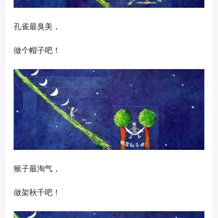
孔雀最臭美，
做个帽子吧！
猴子最淘气，
做架秋千吧！