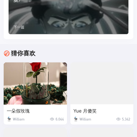
脑》
下一篇
猜你喜欢
一朵假玫瑰
Yue 月傻笑
William
6,044
William
5,342