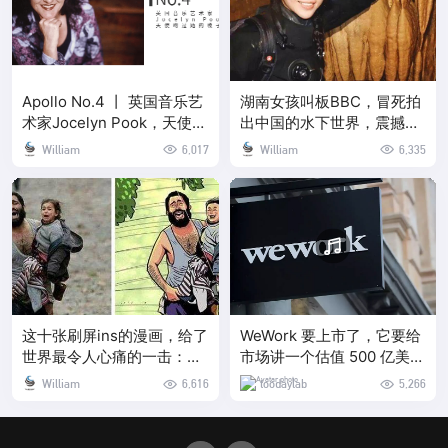
Apollo No.4 丨 英国音乐艺
湖南女孩叫板BBC，冒死拍
术家Jocelyn Pook，天使吻
出中国的水下世界，震撼程
过她的嗓子
度爆表
William
6,017
William
6,335
这十张刷屏ins的漫画，给了
WeWork 要上市了，它要给
世界最令人心痛的一击：我
市场讲一个估值 500 亿美元
只想活着长大，我做错了什
的故事
William
6,616
toodaylab
5,266
么？