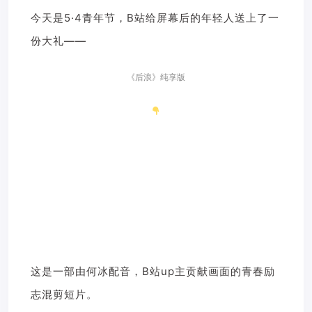
今天是5·4青年节，B站给屏幕后的年轻人送上了一
份大礼——
《后浪》
纯享版
这是一部由何冰配音，B站up主贡献画面的青春励
志混剪短片。