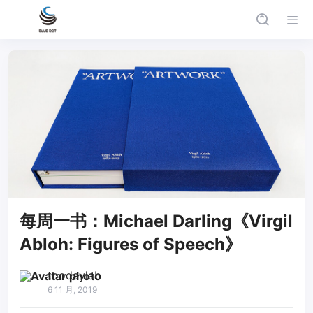
每周一书：Michael Darling《Virgil
Abloh: Figures of Speech》
toodaylab
6 11 月, 2019