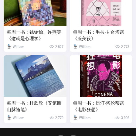
每周一书：钱铭怡、许燕等
每周一书：毛拉·甘奇塔诺
《这就是心理学》
《服美役》
William
2,827
William
2,773
每周一书：杜欣欣《安第斯
每周一书：昆汀·塔伦蒂诺
山脉随笔》
《电影狂想》
William
2,779
William
3,906