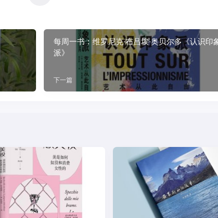
每周一书：维罗尼克·布吕埃·奥贝尔多《认识印
派》
下一篇