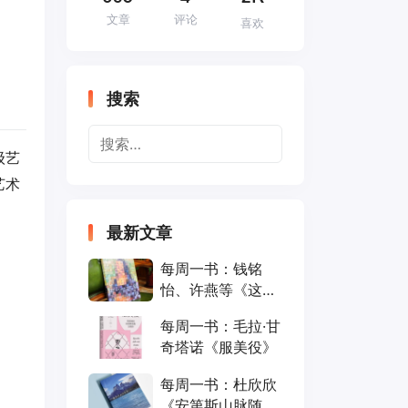
文章
评论
喜欢
搜索
级艺
艺术
最新文章
每周一书：钱铭
怡、许燕等《这就
是心理学》
每周一书：毛拉·甘
奇塔诺《服美役》
每周一书：杜欣欣
《安第斯山脉随