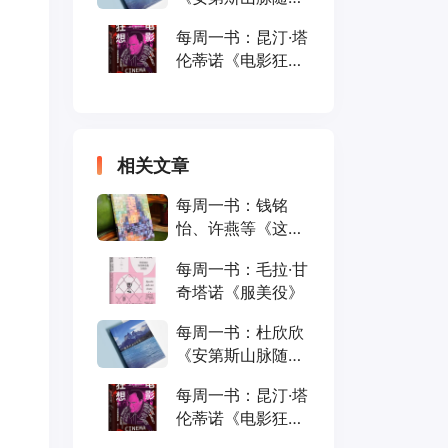
笔》
每周一书：昆汀·塔
伦蒂诺《电影狂
想》
相关文章
每周一书：钱铭
怡、许燕等《这就
是心理学》
每周一书：毛拉·甘
奇塔诺《服美役》
每周一书：杜欣欣
《安第斯山脉随
笔》
每周一书：昆汀·塔
伦蒂诺《电影狂
想》