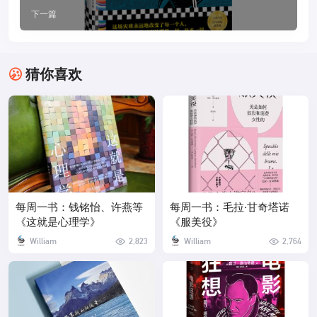
下一篇
猜你喜欢
每周一书：钱铭怡、许燕等
每周一书：毛拉·甘奇塔诺
《这就是心理学》
《服美役》
William
2,823
William
2,764