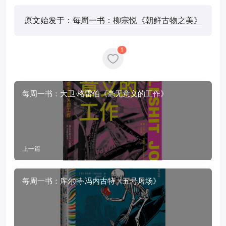
原文始发于：
每周一书：柳宗悦《朝鲜古物之美》
1
每周一书：大卫·格雷伯《毫无意义的工作》
上一篇
每周一书：库尔特·冯内古特《五号屠场》